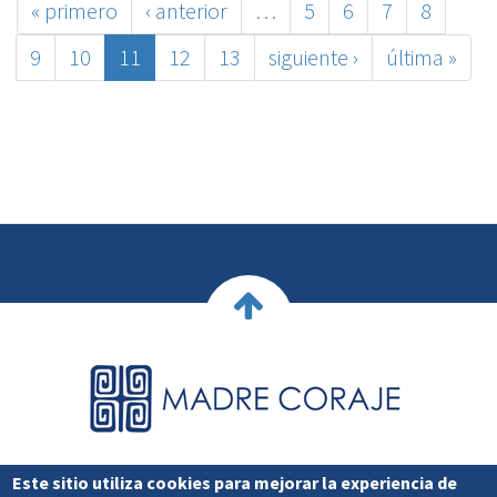
« primero
‹ anterior
…
5
6
7
8
9
10
11
12
13
siguiente ›
última »
Este sitio utiliza cookies para mejorar la experiencia de
Web del Área de EPD.