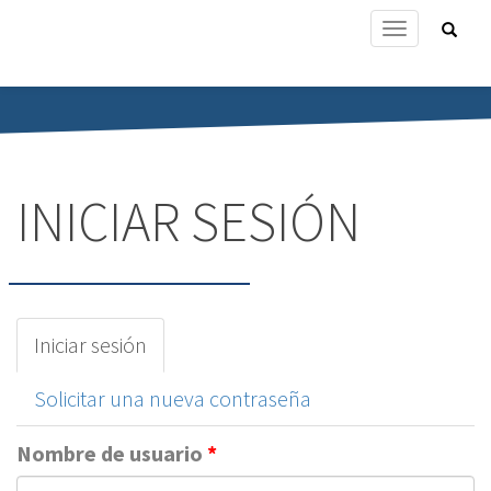
Ir
Form
Toggle
al
de
navigation
contenido
bús
Buscar
principal
INICIAR SESIÓN
Solapas
Iniciar sesión
(solapa
principales
activa)
Solicitar una nueva contraseña
Nombre de usuario
*