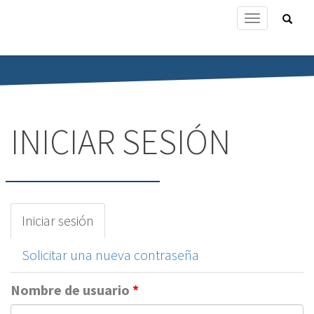
Ir
Form
Toggle
al
de
navigation
contenido
bús
Buscar
principal
INICIAR SESIÓN
Solapas
Iniciar sesión
(solapa
principales
activa)
Solicitar una nueva contraseña
Nombre de usuario
*